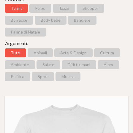
Tshirt
Felpe
Tazze
Shopper
Borracce
Body bebè
Bandiere
Palline di Natale
Argomenti:
Tutti
Animali
Arte & Design
Cultura
Ambiente
Salute
Diritti umani
Altro
Politica
Sport
Musica