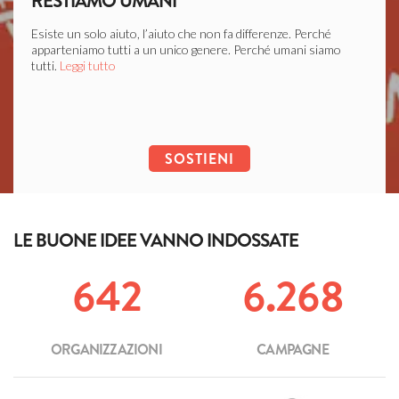
RESTIAMO UMANI
LIB
Esiste un solo aiuto, l’aiuto che non fa differenze. Perché
Ogni c
apparteniamo tutti a un unico genere. Perché umani siamo
soffer
tutti.
Leggi tutto
Leggi 
SOSTIENI
LE BUONE IDEE VANNO INDOSSATE
642
6.268
ORGANIZZAZIONI
CAMPAGNE