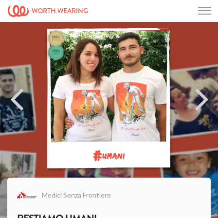
WORTH WEARING
#
UMANI
Medici Senza Frontiere