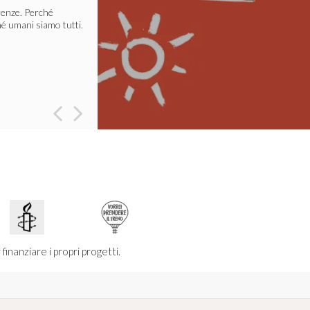
erenze. Perché
é umani siamo tutti.
ibera dalle sofferenze
ager.
Leggi tutto
inanziare i propri progetti.