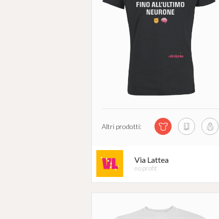
Altri prodotti:
Via Lattea
no profit