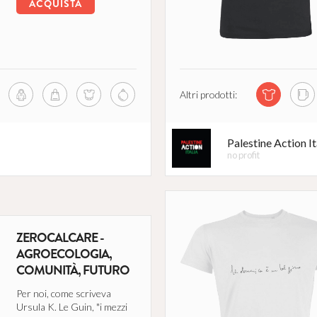
ACQUISTA
Altri prodotti:
Palestine Action It
no profit
ENTILE
ZEROCALCARE -
AGROECOLOGIA,
COMUNITÀ, FUTURO
Per noi, come scriveva
Ursula K. Le Guin, "i mezzi