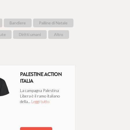
per farli splendere
nuove vite e
Bandiere
Palline di Natale
tto
lute
Diritti umani
Altro
PALESTINE ACTION
ITALIA
ne ai minori
i luoghi più caldi
La campagna Palestina
Libera è il ramo italiano
della...
Leggi tutto