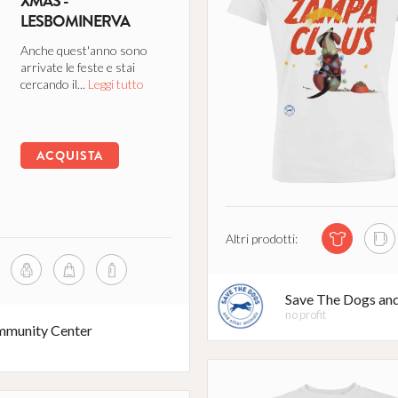
XMAS -
LESBOMINERVA
Anche quest'anno sono
arrivate le feste e stai
cercando il...
Leggi tutto
ACQUISTA
Altri prodotti:
Save The Dogs an
no profit
munity Center