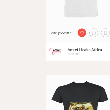
Altri prodotti:
Amref Health Africa
no profit
#
RIVOLUZIONEG