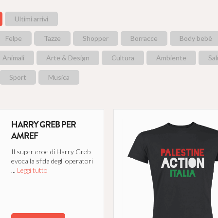
LE PAROLE INDOSSATE
Ultimi arrivi
Bagliori strappati dalle pagine di grandi libri 
sui corpi, dove possono vivere mille e mille 
Felpe
Tazze
Shopper
Borracce
Body bebè
catturare mille e mille nuovi lettori.
Leggi tu
Animali
Arte & Design
Cultura
Ambiente
Sa
SOSTIENI
Sport
Musica
CATENE
Still I Rise
UNO ALLA VOLTA
HARRY GREB PER
AMREF
Per offrire educazione, sicurezza e protezio
profughi, svantaggiati, orfani e dimenticati ne
Il super eroe di Harry Greb
della migrazione globale.
Leggi tutto
evoca la sfida degli operatori
...
Leggi tutto
SOSTIENI