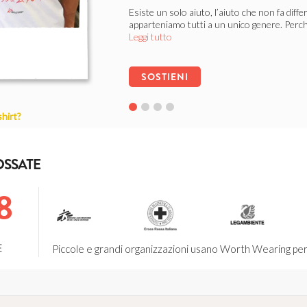
Esiste un solo aiuto, l’aiuto che non fa diff
apparteniamo tutti a un unico genere. Perch
Leggi tutto
SOSTIENI
shirt?
Save The Dogs
LIBERI DALLE CATENE
OSSATE
Ogni cane ha diritto ad una vita dignitosa, l
dell’abbandono, del randagismo e dei canili l
8
SOSTIENI
E
Piccole e grandi organizzazioni usano Worth Wearing per f
Associazione Strade Bianche