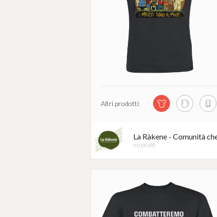
Altri prodotti:
La Ràkene - Comunità che
no profit
#
INDIFES