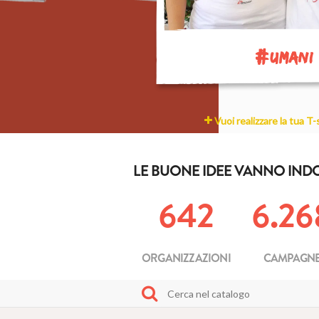
#
UMANI
Vuoi realizzare la tua T-
LE BUONE IDEE VANNO IND
642
6.26
ORGANIZZAZIONI
CAMPAGN