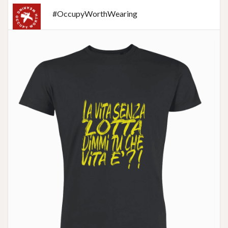
#OccupyWorthWearing