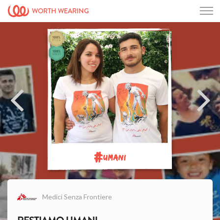
WORTH WEARING
#
UMANI
Medici Senza Frontiere