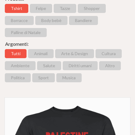
Tshirt
Felpe
Tazze
Shopper
Borracce
Body bebè
Bandiere
Palline di Natale
Argomenti:
Tutti
Animali
Arte & Design
Cultura
Ambiente
Salute
Diritti umani
Altro
Politica
Sport
Musica