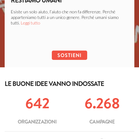
RESTIAMO UMANI
LIB
Esiste un solo aiuto, l’aiuto che non fa differenze. Perché
Ogni c
apparteniamo tutti a un unico genere. Perché umani siamo
soffer
tutti.
Leggi tutto
Leggi 
SOSTIENI
LE BUONE IDEE VANNO INDOSSATE
642
6.268
ORGANIZZAZIONI
CAMPAGNE