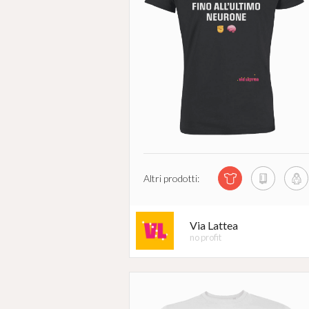
Altri prodotti:
Via Lattea
no profit