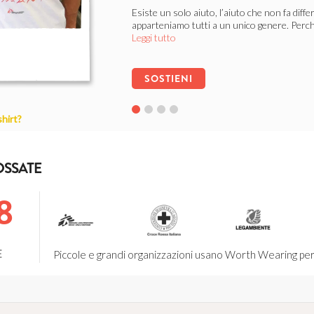
Esiste un solo aiuto, l’aiuto che non fa diff
apparteniamo tutti a un unico genere. Perch
Leggi tutto
SOSTIENI
shirt?
Save The Dogs
LIBERI DALLE CATENE
OSSATE
Ogni cane ha diritto ad una vita dignitosa, l
dell’abbandono, del randagismo e dei canili l
8
SOSTIENI
E
Piccole e grandi organizzazioni usano Worth Wearing per f
Associazione Strade Bianche