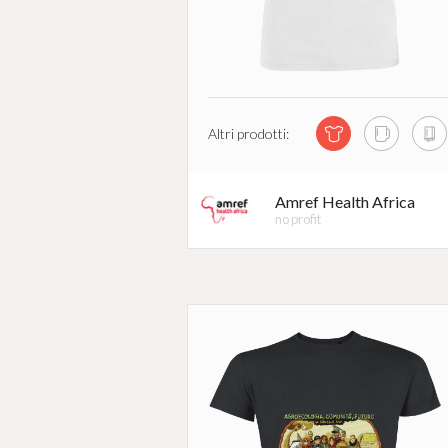
Altri prodotti:
Amref Health Africa
no profit
#
RIVOLUZIONEG