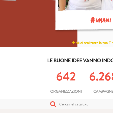
#
UMANI
Vuoi realizzare la tua T-
LE BUONE IDEE VANNO IND
642
6.26
ORGANIZZAZIONI
CAMPAGN