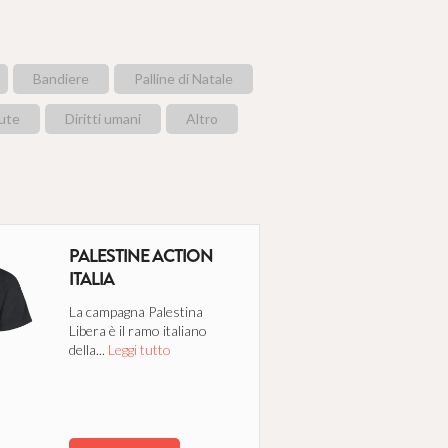
per farli splendere
nuove vite e
Bandiere
Palline di Natale
tto
lute
Diritti umani
Altro
PALESTINE ACTION
ITALIA
ne ai minori
i luoghi più caldi
La campagna Palestina
Libera è il ramo italiano
della...
Leggi tutto