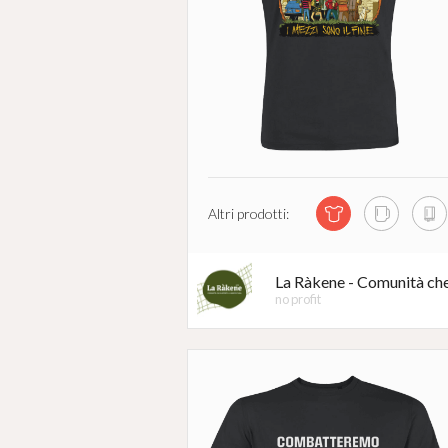
Altri prodotti:
La Ràkene - Comunità che
no profit
#
INDIFES