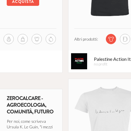
ACQUISTA
Altri prodotti:
Palestine Action It
no profit
ENTILE
ZEROCALCARE -
AGROECOLOGIA,
COMUNITÀ, FUTURO
Per noi, come scriveva
Ursula K. Le Guin, "i mezzi