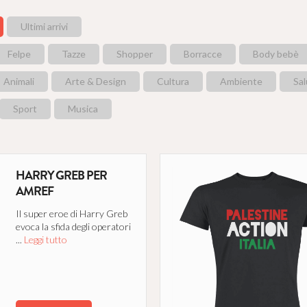
LE PAROLE INDOSSATE
Ultimi arrivi
Bagliori strappati dalle pagine di grandi libri 
sui corpi, dove possono vivere mille e mille 
Felpe
Tazze
Shopper
Borracce
Body bebè
catturare mille e mille nuovi lettori.
Leggi tu
Animali
Arte & Design
Cultura
Ambiente
Sa
SOSTIENI
Sport
Musica
CATENE
Still I Rise
UNO ALLA VOLTA
HARRY GREB PER
AMREF
Per offrire educazione, sicurezza e protezio
profughi, svantaggiati, orfani e dimenticati ne
Il super eroe di Harry Greb
della migrazione globale.
Leggi tutto
evoca la sfida degli operatori
...
Leggi tutto
SOSTIENI