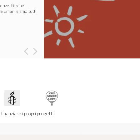
erenze. Perché
é umani siamo tutti.
ibera dalle sofferenze
ager.
Leggi tutto
inanziare i propri progetti.