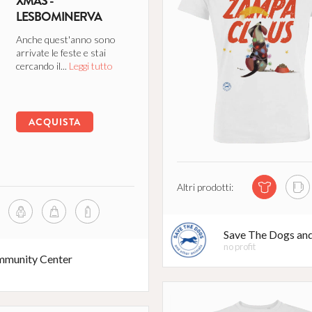
XMAS -
LESBOMINERVA
Anche quest'anno sono
arrivate le feste e stai
cercando il...
Leggi tutto
ACQUISTA
Altri prodotti:
Save The Dogs an
no profit
munity Center