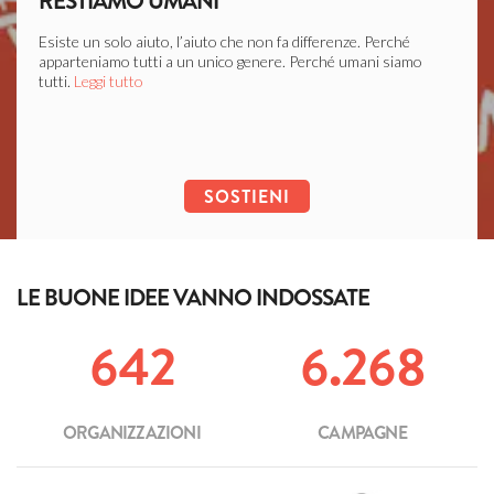
RESTIAMO UMANI
LIB
Esiste un solo aiuto, l’aiuto che non fa differenze. Perché
Ogni c
apparteniamo tutti a un unico genere. Perché umani siamo
soffer
tutti.
Leggi tutto
Leggi 
SOSTIENI
LE BUONE IDEE VANNO INDOSSATE
642
6.268
ORGANIZZAZIONI
CAMPAGNE