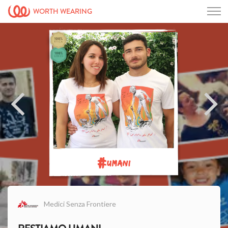
WORTH WEARING
#
UMANI
Medici Senza Frontiere