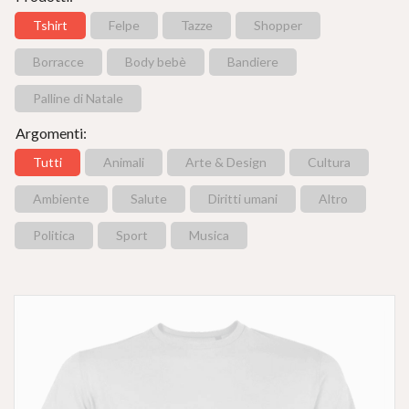
Tshirt
Felpe
Tazze
Shopper
Borracce
Body bebè
Bandiere
Palline di Natale
Argomenti:
Tutti
Animali
Arte & Design
Cultura
Ambiente
Salute
Diritti umani
Altro
Politica
Sport
Musica