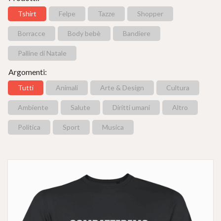
Tshirt
Felpe
Tazze
Shopper
Borracce
Body bebè
Bandiere
Palline di Natale
Argomenti:
Tutti
Animali
Arte & Design
Cultura
Ambiente
Salute
Diritti umani
Altro
Politica
Sport
Musica