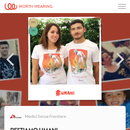
WORTH WEARING
#
UMANI
Medici Senza Frontiere