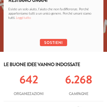
RESTIAMO UMANI
LIB
Esiste un solo aiuto, l’aiuto che non fa differenze. Perché
Ogni c
apparteniamo tutti a un unico genere. Perché umani siamo
soffer
tutti.
Leggi tutto
Leggi 
SOSTIENI
LE BUONE IDEE VANNO INDOSSATE
642
6.268
ORGANIZZAZIONI
CAMPAGNE