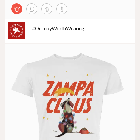
#OccupyWorthWearing