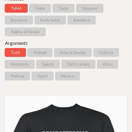
Tshirt
Felpe
Tazze
Shopper
Borracce
Body bebè
Bandiere
Palline di Natale
Argomenti:
Tutti
Animali
Arte & Design
Cultura
Ambiente
Salute
Diritti umani
Altro
Politica
Sport
Musica