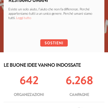
RESTIAMO UMANI
LIB
Esiste un solo aiuto, l’aiuto che non fa differenze. Perché
Ogni c
apparteniamo tutti a un unico genere. Perché umani siamo
soffer
tutti.
Leggi tutto
Leggi 
SOSTIENI
LE BUONE IDEE VANNO INDOSSATE
642
6.268
ORGANIZZAZIONI
CAMPAGNE