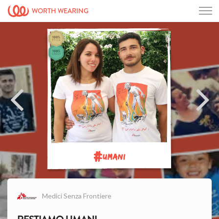
WORTH WEARING
#
UMANI
Medici Senza Frontiere