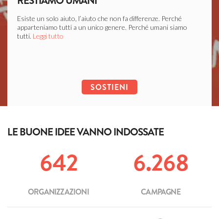
RESTIAMO UMANI
LIB
Esiste un solo aiuto, l’aiuto che non fa differenze. Perché
Ogni c
apparteniamo tutti a un unico genere. Perché umani siamo
soffer
tutti.
Leggi tutto
Leggi 
SOSTIENI
LE BUONE IDEE VANNO INDOSSATE
642
6.268
ORGANIZZAZIONI
CAMPAGNE