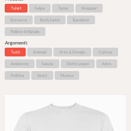
Tshirt
Felpe
Tazze
Shopper
Borracce
Body bebè
Bandiere
Palline di Natale
Argomenti:
Tutti
Animali
Arte & Design
Cultura
Ambiente
Salute
Diritti umani
Altro
Politica
Sport
Musica