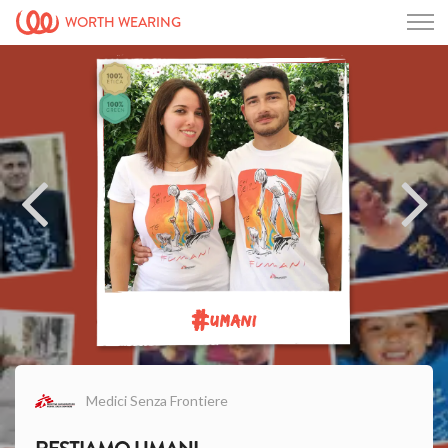
WORTH WEARING
#
UMANI
Medici Senza Frontiere