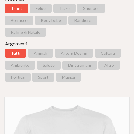
Tshirt
Felpe
Tazze
Shopper
Borracce
Body bebè
Bandiere
Palline di Natale
Argomenti:
Tutti
Animali
Arte & Design
Cultura
Ambiente
Salute
Diritti umani
Altro
Politica
Sport
Musica