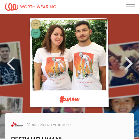
WORTH WEARING
#
UMANI
Medici Senza Frontiere