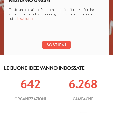
RESTIAMO UMANI
LIB
Esiste un solo aiuto, l’aiuto che non fa differenze. Perché
Ogni c
apparteniamo tutti a un unico genere. Perché umani siamo
soffer
tutti.
Leggi tutto
Leggi 
SOSTIENI
LE BUONE IDEE VANNO INDOSSATE
642
6.268
ORGANIZZAZIONI
CAMPAGNE