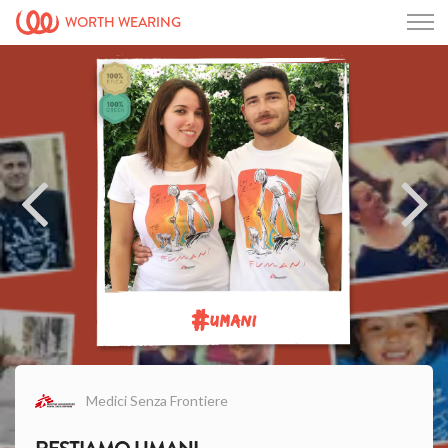
WORTH WEARING
#
UMANI
Medici Senza Frontiere