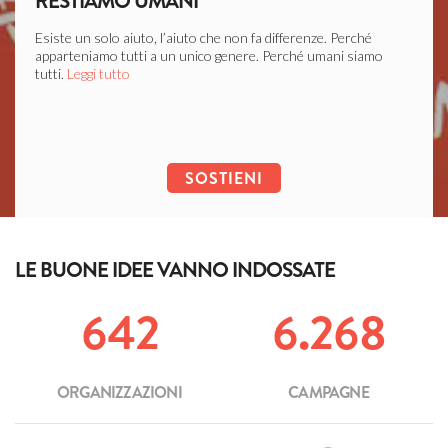
RESTIAMO UMANI
LIB
Esiste un solo aiuto, l’aiuto che non fa differenze. Perché
Ogni c
apparteniamo tutti a un unico genere. Perché umani siamo
soffer
tutti.
Leggi tutto
Leggi 
SOSTIENI
LE BUONE IDEE VANNO INDOSSATE
642
6.268
ORGANIZZAZIONI
CAMPAGNE