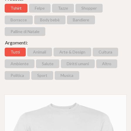
Tshirt
Felpe
Tazze
Shopper
Borracce
Body bebè
Bandiere
Palline di Natale
Argomenti:
Tutti
Animali
Arte & Design
Cultura
Ambiente
Salute
Diritti umani
Altro
Politica
Sport
Musica