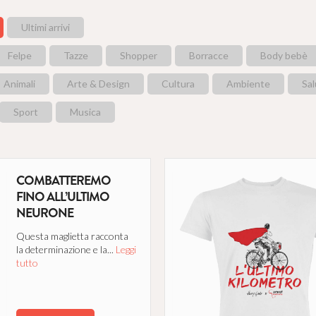
LE PAROLE INDOSSATE
Ultimi arrivi
Bagliori strappati dalle pagine di grandi libri 
sui corpi, dove possono vivere mille e mille 
Felpe
Tazze
Shopper
Borracce
Body bebè
catturare mille e mille nuovi lettori.
Leggi tu
Animali
Arte & Design
Cultura
Ambiente
Sa
SOSTIENI
Sport
Musica
CATENE
Still I Rise
UNO ALLA VOLTA
COMBATTEREMO
FINO ALL’ULTIMO
Per offrire educazione, sicurezza e protezio
NEURONE
profughi, svantaggiati, orfani e dimenticati ne
della migrazione globale.
Leggi tutto
Questa maglietta racconta
la determinazione e la...
Leggi
tutto
SOSTIENI