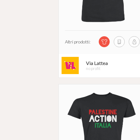
Altri prodotti:
Via Lattea
no profit
#
RIVOLUZIONEG