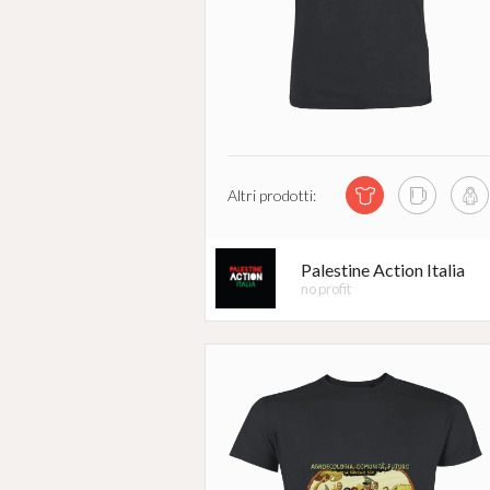
Altri prodotti:
Palestine Action Italia
no profit
#
INDIFES