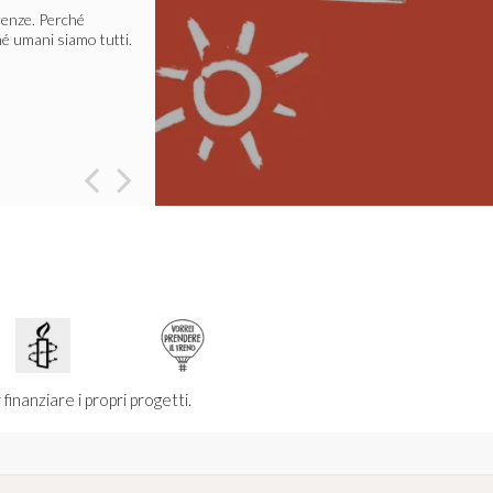
erenze. Perché
é umani siamo tutti.
ibera dalle sofferenze
ager.
Leggi tutto
inanziare i propri progetti.