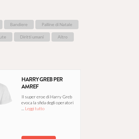
per farli splendere
nuove vite e
Bandiere
Palline di Natale
tto
lute
Diritti umani
Altro
HARRY GREB PER
AMREF
ne ai minori
i luoghi più caldi
Il super eroe di Harry Greb
evoca la sfida degli operatori
...
Leggi tutto