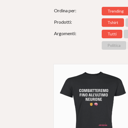
Ordina per:
Trending
Prodotti:
Tshirt
Argomenti:
Tutti
Politica
#
LIBERIDALLE