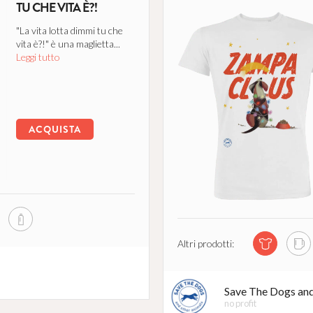
TU CHE VITA È?!
"La vita lotta dimmi tu che
vita è?!" è una maglietta...
Leggi tutto
ACQUISTA
Altri prodotti:
Save The Dogs an
no profit