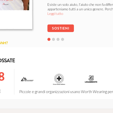
Esiste un solo aiuto, l’aiuto che non fa diff
apparteniamo tutti a un unico genere. Perch
Leggi tutto
SOSTIENI
shirt?
Save The Dogs
LIBERI DALLE CATENE
OSSATE
Ogni cane ha diritto ad una vita dignitosa, l
dell’abbandono, del randagismo e dei canili l
8
SOSTIENI
E
Piccole e grandi organizzazioni usano Worth Wearing per f
Associazione Strade Bianche