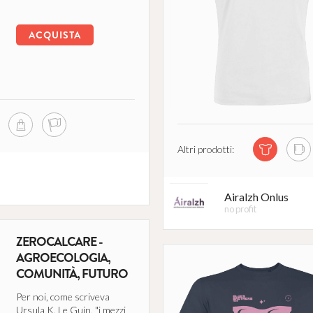
ACQUISTA
Altri prodotti:
Airalzh Onlus
no profit
ZEROCALCARE -
AGROECOLOGIA,
COMUNITÀ, FUTURO
Per noi, come scriveva
A
Ursula K. Le Guin, "i mezzi