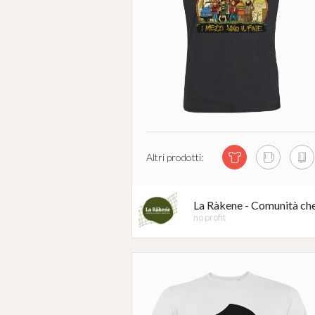
Altri prodotti:
La Ràkene - Comunità che
no profit