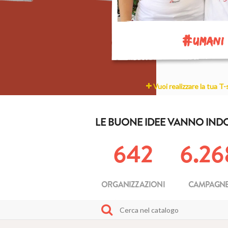
#
UMANI
Vuoi realizzare la tua T-
LE BUONE IDEE VANNO IND
642
6.26
ORGANIZZAZIONI
CAMPAGN