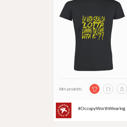
Altri prodotti:
#OccupyWorthWearing