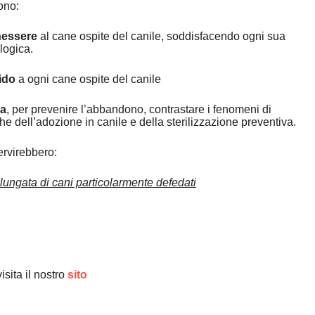
ono:
enessere
al cane ospite del canile, soddisfacendo ogni sua
logica.
fido
a ogni cane ospite del canile
ca
, per prevenire l’abbandono, contrastare i fenomeni di
he dell’adozione in canile e della sterilizzazione preventiva.
ervirebbero:
lungata di cani particolarmente defedati
visita il nostro
sito