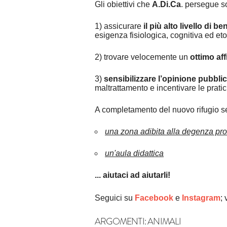
Gli obiettivi che
A.Di.Ca
. persegue s
1) assicurare
il più alto livello di b
esigenza fisiologica, cognitiva ed eto
2) trovare velocemente un
ottimo af
3)
sensibilizzare l’opinione pubbli
maltrattamento e incentivare le pratic
A completamento del nuovo rifugio s
una zona adibita alla degenza pro
un'aula didattica
... aiutaci ad aiutarli!
Seguici su
Facebook
e
Instagram
; 
ARGOMENTI:
ANIMALI