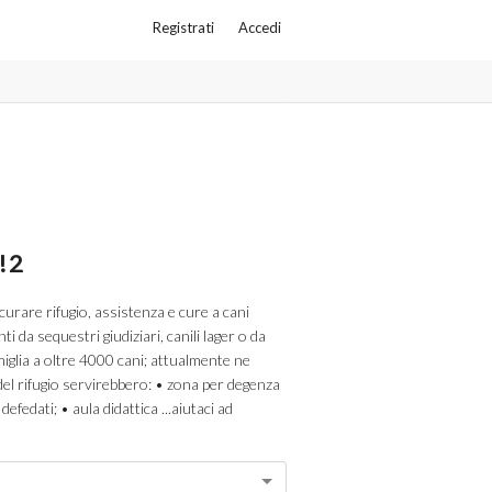
Registrati
Accedi
 2
curare rifugio, assistenza e cure a cani
i da sequestri giudiziari, canili lager o da
amiglia a oltre 4000 cani; attualmente ne
el rifugio servirebbero: • zona per degenza
efedati; • aula didattica ...aiutaci ad