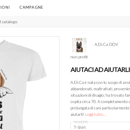
IONI
CAMPAGNE
A.Di.Ca ODV
non profit
AIUTACI AD AIUTARLI!
A.Di.Ca è nata con lo scopo di assi
abbandonati, maltrattati, provenient
situazioni di disagio; ha trovato f
ospita circa 70. A completamento d
prolungata di cani particolarmente d
aiutarli!
Leggi tutto...
PRODOTTO
T-Shirt