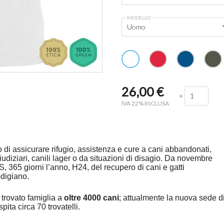
MODELLO
Uomo
26,00
€
×
IVA 22% INCLUSA
 di assicurare rifugio, assistenza e cure a cani abbandonati,
giudiziari, canili lager o da situazioni di disagio. Da novembre
, 365 giorni l’anno, H24, del recupero di cani e gatti
odigiano.
a trovato famiglia a
oltre 4000 cani
; attualmente la nuova sede d
ita circa 70 trovatelli.