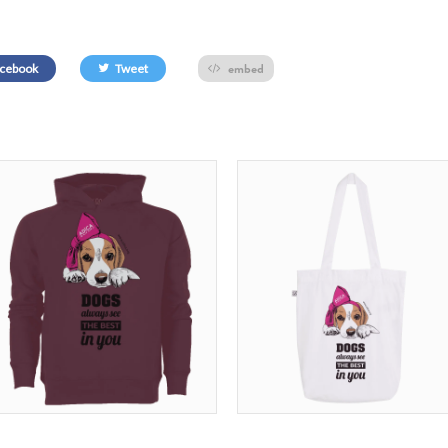
embed
cebook
Tweet