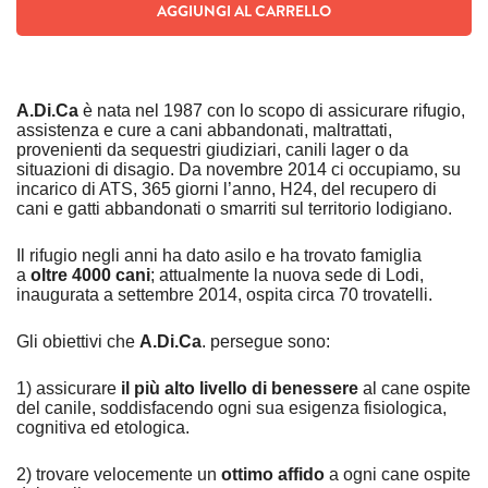
AGGIUNGI AL CARRELLO
A.Di.Ca
è nata nel 1987 con lo scopo di assicurare rifugio,
assistenza e cure a cani abbandonati, maltrattati,
provenienti da sequestri giudiziari, canili lager o da
situazioni di disagio. Da novembre 2014 ci occupiamo, su
incarico di ATS, 365 giorni l’anno, H24, del recupero di
cani e gatti abbandonati o smarriti sul territorio lodigiano.
Il rifugio negli anni ha dato asilo e ha trovato famiglia
a
oltre 4000 cani
; attualmente la nuova sede di Lodi,
inaugurata a settembre 2014, ospita circa 70 trovatelli.
Gli obiettivi che
A.Di.Ca
. persegue sono:
1) assicurare
il più alto livello di benessere
al cane ospite
del canile, soddisfacendo ogni sua esigenza fisiologica,
cognitiva ed etologica.
2) trovare velocemente un
ottimo affido
a ogni cane ospite