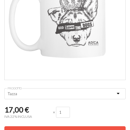
PRODOTTO
17,00
€
×
IVA 22% INCLUSA