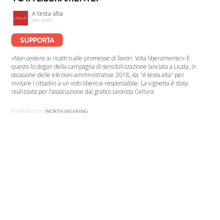
A testa alta
non-profit
SUPPORTA
«Non cedere ai ricatti o alle promesse di favori. Vota liberamente!» È
questo lo slogan della campagna di sensibilizzazione lanciata a Licata, in
occasione delle elezioni amministrative 2018, da "A testa alta" per
invitare i cittadini a un voto libero e responsabile. La vignetta è stata
realizzata per l’associazione dal grafico Leonida Cellura.
POWERED BY
WORTH WEARING