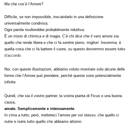
Ma che cos’è l’Amore? 

Difficile, se non impossibile, inscatolarlo in una definizione 
universalmente condivisa. 

Ogni parola risulterebbe probabilmente riduttiva. 
È un misto di chimica e di magia. C’è chi dice che il vero amore sia 
quello che rende liber
 e che ci fa sentire pien
, migliori. Insomma, è 
ə
ə
quella cosa che ci fa battere il cuore, su questo dovremmo essere tutt
ə 
d’accordo.
Noi, con queste illustrazioni, abbiamo voluto mostrare solo alcune delle 
forme che l’Amore può prendere, perché queste sono potenzialmente 
infinite.
Quindi, che sia il vostro partner, la vostra pianta di Ficus o una buona 
causa, 
amate. Semplicemente e intensamente
.
In cima a tutto, però, metteteci l’amore per voi stess
, che quello ci 
ə
nutre e nutre tutto quello che abbiamo attorno.