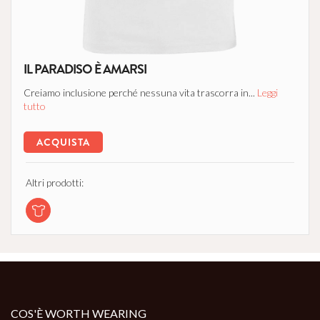
IL PARADISO È AMARSI
Creiamo inclusione perché nessuna vita trascorra in...
Leggi
tutto
ACQUISTA
Altri prodotti:
COS'È WORTH WEARING