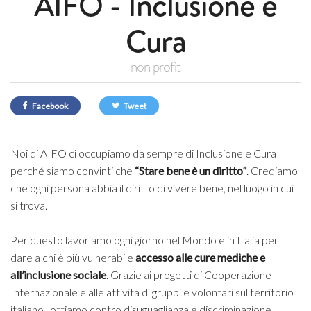
AIFO - Inclusione e
Cura
non profit
Facebook
Tweet
Noi di AIFO ci occupiamo da sempre di Inclusione e Cura
perché siamo
convinti che
“Stare bene è un diritto”
. Crediamo
che ogni persona abbia
il diritto di vivere bene, nel luogo in cui
si trova.
Per questo lavoriamo ogni giorno nel Mondo e in Italia per
dare a chi è più
vulnerabile
accesso alle cure mediche e
all’inclusione sociale
.
Grazie ai progetti di Cooperazione
Internazionale e alle attività
di gruppi e volontari sul territorio
italiano, lottiamo contro disuguaglianza
e discriminazione.