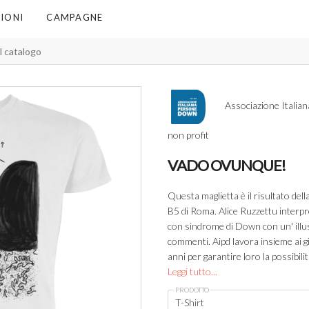
IONI
CAMPAGNE
Associazione Italia
non profit
VADO OVUNQUE!
Questa maglietta è il risultato della
B5 di Roma. Alice Ruzzettu interpr
con sindrome di Down con un' illus
commenti. Aipd lavora insieme ai 
anni per garantire loro la possibil
Leggi tutto...
PRODOTTO
T-Shirt