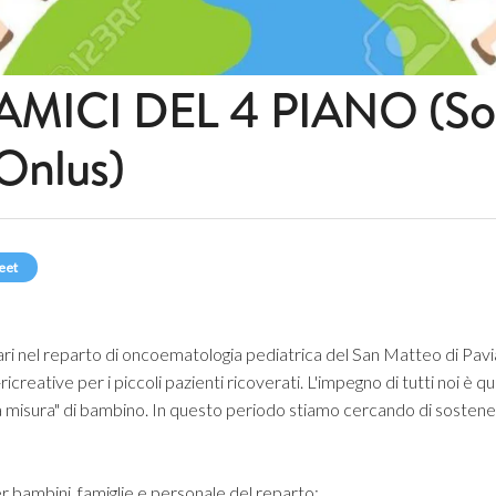
AMICI DEL 4 PIANO (Sol
Onlus)
eet
ri nel reparto di oncoematologia pediatrica del San Matteo di Pav
-ricreative per i piccoli pazienti ricoverati. L'impegno di tutti noi è 
 "a misura" di bambino. In questo periodo stiamo cercando di sosten
r bambini, famiglie e personale del reparto;