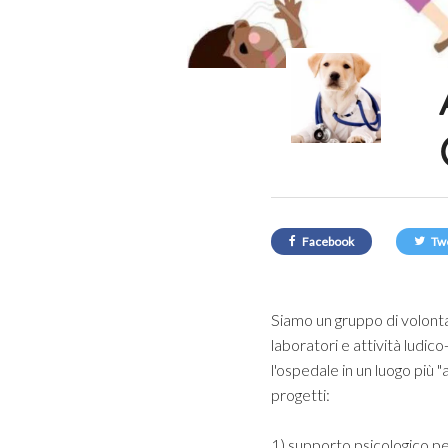
Facebook
Tw
Siamo un gruppo di volonta
laboratori e attività ludico
l'ospedale in un luogo più
progetti:
1) supporto psicologico pe