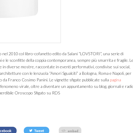
nel 2010 col libro-cofanetto edito da Salani “LOVSTORI”, una serie di
ini e le sconfitte della coppia contemporanea, sempre più smarrita e fragile. L
e in diverse mostre, raccontate in eventi performativi, condivise sui social,
le architetture con le lenzuola “Amori Sgualciti” a Bologna, Roma e Napoli, per
to da Franco Cosimo Panini. Le vignette sfigate pubblicate sulla
pagina
fenomeno virale, oltre a diventare un appuntamento su blog, giornali e radi
imperdibile Oroscopo Sfigato su RDS
embed
cebook
Tweet