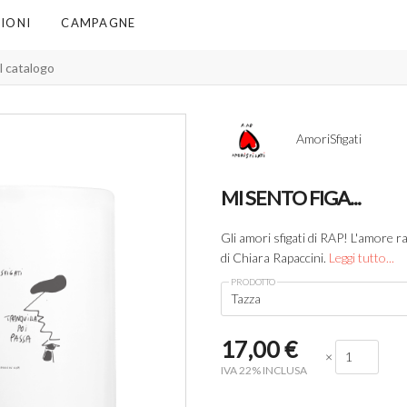
IONI
CAMPAGNE
AmoriSfigati
MI SENTO FIGA...
Gli amori sfigati di RAP! L'amore r
di Chiara Rapaccini.
Leggi tutto...
PRODOTTO
Tazza
17,00
€
×
IVA 22% INCLUSA