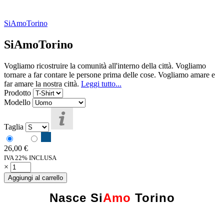
SiAmoTorino
SiAmoTorino
Vogliamo ricostruire la comunità all'interno della città. Vogliamo
tornare a far contare le persone prima delle cose. Vogliamo amare e
far amare la nostra città.
Leggi tutto...
Prodotto
Modello
Taglia
26,00
€
IVA 22% INCLUSA
×
Aggiungi al carrello
Nasce
Si
Amo
Torino