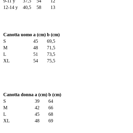
9-11 y
37,5
54
12
12-14 y
40,5
58
13
Canotta uomo
a (cm)
b (cm)
S
45
69,5
M
48
71,5
L
51
73,5
XL
54
75,5
Canotta donna
a (cm)
b (cm)
S
39
64
M
42
66
L
45
68
XL
48
69