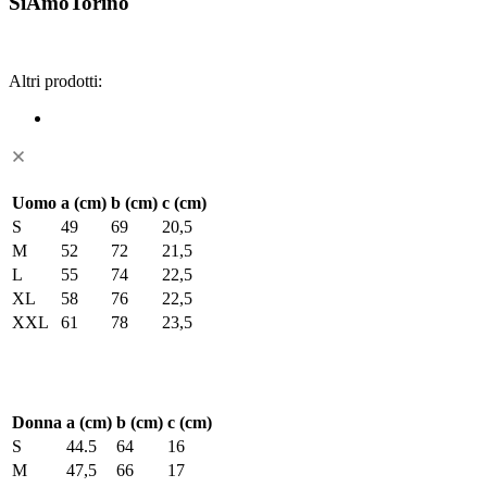
SiAmoTorino
Altri prodotti:
Uomo
a (cm)
b (cm)
c (cm)
S
49
69
20,5
M
52
72
21,5
L
55
74
22,5
XL
58
76
22,5
XXL
61
78
23,5
Donna
a (cm)
b (cm)
c (cm)
S
44.5
64
16
M
47,5
66
17