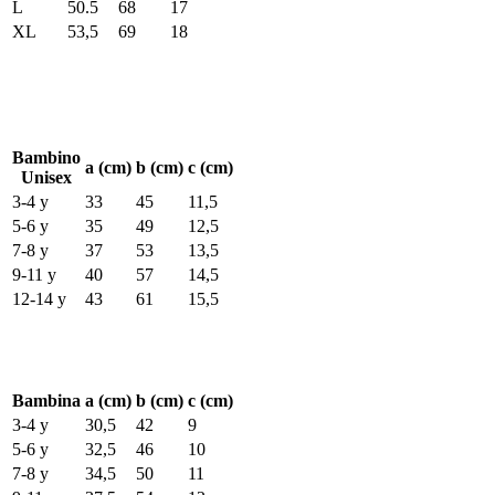
L
50.5
68
17
XL
53,5
69
18
Bambino
a (cm)
b (cm)
c (cm)
Unisex
3-4 y
33
45
11,5
5-6 y
35
49
12,5
7-8 y
37
53
13,5
9-11 y
40
57
14,5
12-14 y
43
61
15,5
Bambina
a (cm)
b (cm)
c (cm)
3-4 y
30,5
42
9
5-6 y
32,5
46
10
7-8 y
34,5
50
11