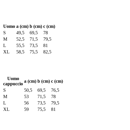
Uomo
a (cm)
b (cm)
c (cm)
S
49,5
69,5
78
M
52,5
71,5
79,5
L
55,5
73,5
81
XL
58,5
75,5
82,5
Uomo
a (cm)
b (cm)
c (cm)
cappuccio
S
50,5
69,5
76,5
M
53
71,5
78
L
56
73,5
79,5
XL
59
75,5
81