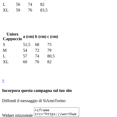
L
56
74
82
XL
59
76
83,5
Unisex
a (cm)
b (cm)
c (cm)
Cappuccio
S
51,5
68
75
M
54
72
79
L
57
74
80,5
XL
60
76
82
×
Incorpora questa campagna sul tuo sito
Diffondi il messaggio di SiAmoTorino
Widget orizzontale