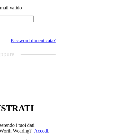
email valido
Password dimenticata?
ppure
ISTRATI
serendo i tuoi dati.
 a Worth Wearing?
Accedi
.