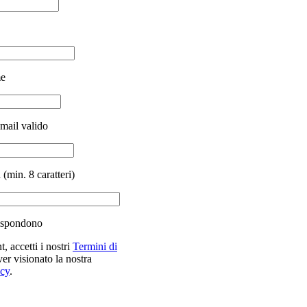
me
email valido
(min. 8 caratteri)
ispondono
, accetti i nostri
Termini di
ver visionato la nostra
acy
.