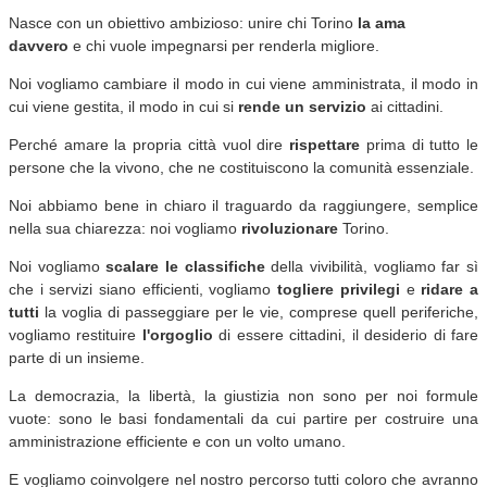
Nasce con un obiettivo ambizioso: unire chi Torino
la ama
davvero
e chi vuole impegnarsi per renderla migliore.
Noi vogliamo cambiare il modo in cui viene amministrata, il modo in
cui viene gestita, il modo in cui si
rende un servizio
ai cittadini.
Perché amare la propria città vuol dire
rispettare
prima di tutto le
persone che la vivono, che ne costituiscono la comunità essenziale.
Noi abbiamo bene in chiaro il traguardo da raggiungere, semplice
nella sua chiarezza: noi vogliamo
rivoluzionare
Torino.
Noi vogliamo
scalare le classifiche
della vivibilità, vogliamo far sì
che i servizi siano efficienti, vogliamo
togliere privilegi
e
ridare a
tutti
la voglia di passeggiare per le vie, comprese quell periferiche,
vogliamo restituire
l'orgoglio
di essere cittadini, il desiderio di fare
parte di un insieme.
La democrazia, la libertà, la giustizia non sono per noi formule
vuote: sono le basi fondamentali da cui partire per costruire una
amministrazione efficiente e con un volto umano.
E vogliamo coinvolgere nel nostro percorso tutti coloro che avranno