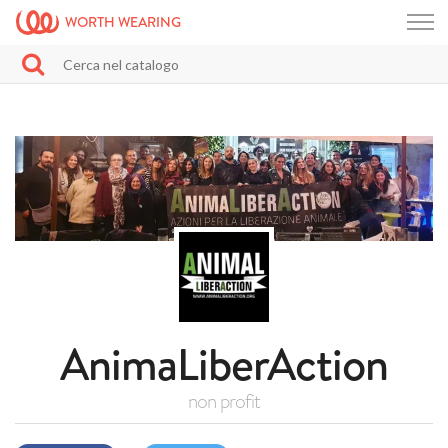
WORTH WEARING
AnimaLiberAction
non profit