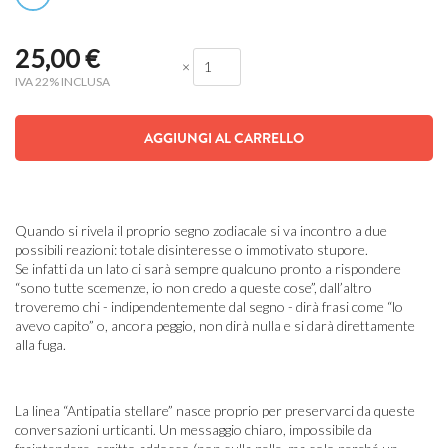
25,00
€
×
IVA 22% INCLUSA
AGGIUNGI AL CARRELLO
Quando si rivela il proprio segno zodiacale si va incontro a due
possibili reazioni: totale disinteresse o immotivato stupore.
Se infatti da un lato ci sarà sempre qualcuno pronto a rispondere
“sono tutte scemenze, io non credo a queste cose”, dall’altro
troveremo chi - indipendentemente dal segno - dirà frasi come “lo
avevo capito” o, ancora peggio, non dirà nulla e si darà direttamente
alla fuga.
La linea “Antipatia stellare” nasce proprio per preservarci da queste
conversazioni urticanti. Un messaggio chiaro, impossibile da