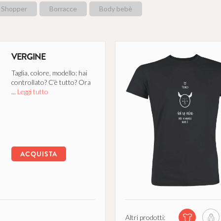
Shopper
Borracce
Body bebè
VERGINE
Taglia, colore, modello: hai
controllato? C’è tutto? Ora
...
Leggi tutto
ACQUISTA
Altri prodotti: