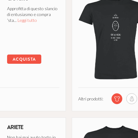
Approfitta di questo slancio
di entusiasmo e compra
‘sta...
Leggi tutto
ACQUISTA
Altri prodotti:
ARIETE
Non hai mai avuto torto in