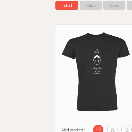
Tshirt
Felpe
Tazze
Altri prodotti: