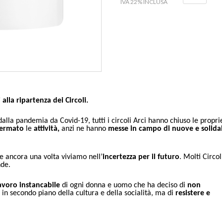
IVA 22% INCLUSA
 alla ripartenza dei Circoli.
lla pandemia da Covid-19, tutti i circoli Arci hanno chiuso le propri
fermato
le
attività,
anzi ne hanno
messe in campo di nuove e solidal
 e ancora una volta viviamo nell’
incertezza per il futuro
. Molti Circol
nde.
lavoro instancabile
di ogni donna e uomo che ha deciso di
non
sa in secondo piano della cultura e della socialità, ma di
resistere e