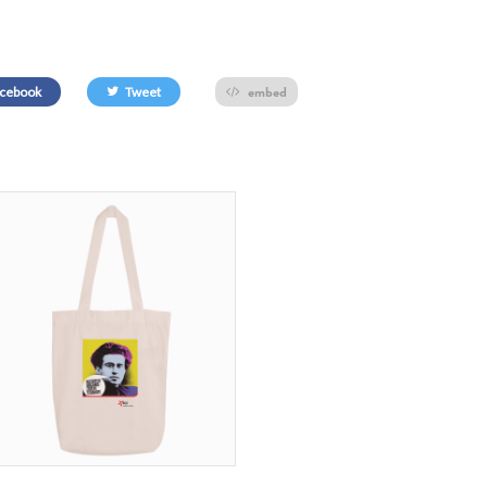
embed
cebook
Tweet