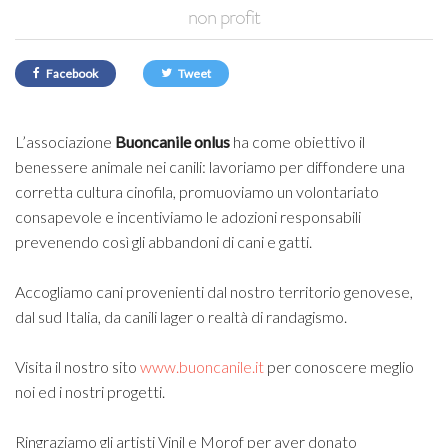
non profit
Facebook
Tweet
L’associazione
Buoncanile onlus
ha come obiettivo il
benessere animale nei canili: lavoriamo per diffondere una
corretta cultura cinofila, promuoviamo un volontariato
consapevole e incentiviamo le adozioni responsabili
prevenendo così gli abbandoni di cani e gatti.
Accogliamo cani provenienti dal nostro territorio genovese,
dal sud Italia, da canili lager o realtà di randagismo.
Visita il nostro sito
www.buoncanile.it
per conoscere meglio
noi ed i nostri progetti.
Ringraziamo gli artisti Vinil e Morof per aver donato