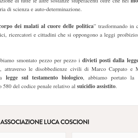
mo
zione di tutte le altre sostanze stupefacenti oltre che nel
eria di scienza e auto-determinazione.
corpo dei malati al cuore delle politica
” trasformando in 
ci, ricercatori e cittadini che si oppongono a leggi proibizio
divieti posti dalla leg
 abbiamo smontato pezzo per pezzo i
a
, attraverso le disobbedienze civili di Marco Cappato e
legge sul testamento biologico
una
, abbiamo portato la 
suicidio assistito
lo 580 del codice penale relativo al
.
 ASSOCIAZIONE LUCA COSCIONI