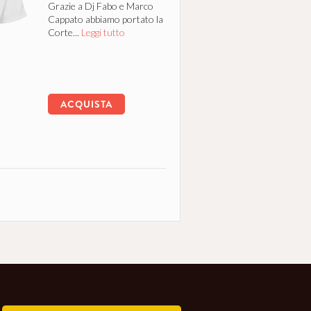
Grazie a Dj Fabo e Marco
Cappato abbiamo portato la
Corte...
Leggi tutto
ACQUISTA