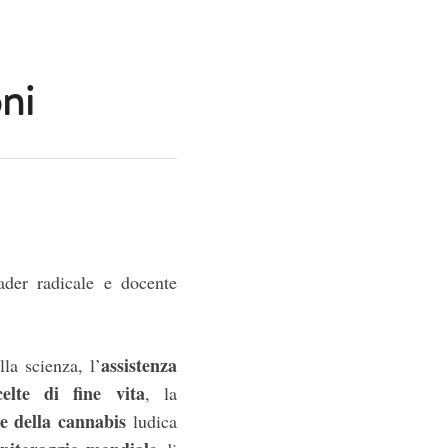
ni
ader radicale e docente
assistenza
lla scienza, l’
celte di fine vita
, la
ne della cannabis
ludica