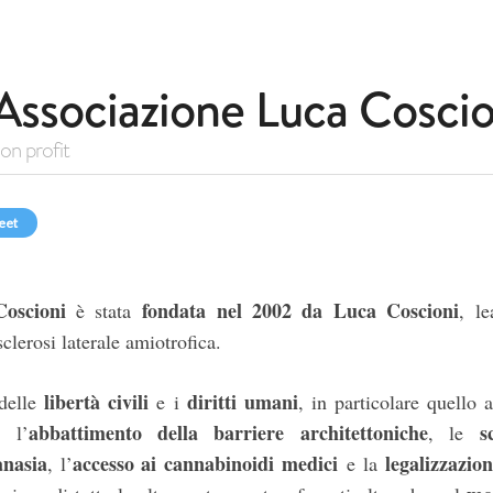
Associazione Luca Coscio
on profit
eet
Coscioni
fondata nel 2002 da Luca Coscioni
è stata
,
le
sclerosi laterale amiotrofica.
libertà civili
diritti umani
 delle
e i
, in particolare quello a
abbattimento della barriere architettoniche
s
, l’
, le
anasia
accesso ai cannabinoidi medici
legalizzazio
, l’
e la