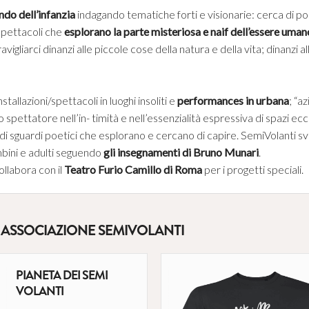
do dell’infanzia
indagando tematiche forti e visionarie: cerca di por
 Spettacoli che
esplorano la parte misteriosa e naif dell’essere uman
igliarci dinanzi alle piccole cose della natura e della vita; dinanzi all
tallazioni/spettacoli in luoghi insoliti e
performances in urbana
; “a
 spettatore nell’in- timità e nell’essenzialità espressiva di spazi ec
i di sguardi poetici che esplorano e cercano di capire. SemiVolanti sv
mbini e adulti seguendo
gli insegnamenti di Bruno Munari
.
collabora con il
Teatro Furio Camillo di Roma
per i progetti speciali.
 ASSOCIAZIONE SEMIVOLANTI
PIANETA DEI SEMI
VOLANTI