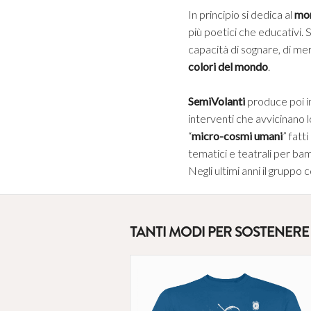
In principio si dedica al
mon
più poetici che educativi.
capacità di sognare, di merav
colori del mondo
.
SemiVolanti
produce poi ins
interventi che avvicinano lo
“
micro-cosmi umani
” fatt
tematici e teatrali per ba
Negli ultimi anni il gruppo 
TANTI MODI PER SOSTENERE