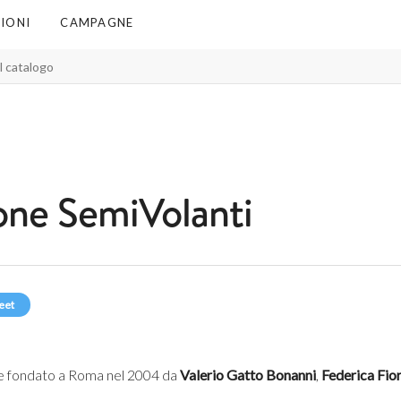
IONI
CAMPAGNE
one SemiVolanti
eet
e fondato a Roma nel 2004 da
Valerio
Gatto
Bonanni
,
Federica
Fio