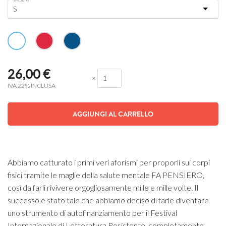
26,00
€
×
IVA 22% INCLUSA
AGGIUNGI AL CARRELLO
Abbiamo catturato i primi veri aforismi per proporli sui corpi
fisici tramite le maglie della salute mentale FA PENSIERO,
così da farli rivivere orgogliosamente mille e mille volte. Il
successo è stato tale che abbiamo deciso di farle diventare
uno strumento di autofinanziamento per il Festival
Internazionale di Letteratura Resistente, completamente