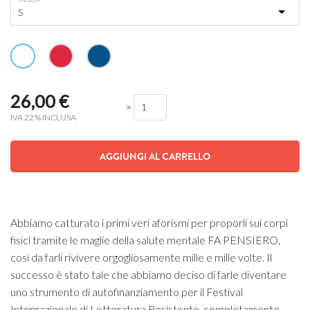
26,00
€
×
IVA 22% INCLUSA
AGGIUNGI AL CARRELLO
Abbiamo catturato i primi veri aforismi per proporli sui corpi
fisici tramite le maglie della salute mentale FA PENSIERO,
così da farli rivivere orgogliosamente mille e mille volte. Il
successo è stato tale che abbiamo deciso di farle diventare
uno strumento di autofinanziamento per il Festival
Internazionale di Letteratura Resistente, completamente