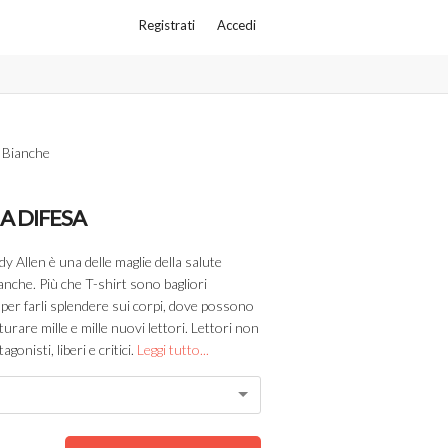
Registrati
Accedi
 Bianche
A DIFESA
dy Allen è una delle maglie della salute
anche. Più che T-shirt sono bagliori
ri per farli splendere sui corpi, dove possono
turare mille e mille nuovi lettori. Lettori non
gonisti, liberi e critici.
Leggi tutto...