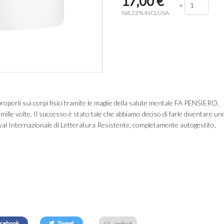
17,00
€
×
IVA 22% INCLUSA
roporli sui corpi fisici tramite le maglie della salute mentale FA PENSIERO,
 mille volte. Il successo è stato tale che abbiamo deciso di farle diventare un
val Internazionale di Letteratura Resistente, completamente autogestito,
embed
cebook
Tweet