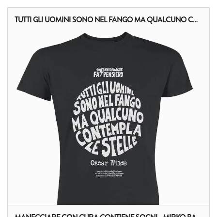
TUTTI GLI UOMINI SONO NEL FANGO MA QUALCUNO CONTEMPLA LE STELLE - OSCAR WILDE