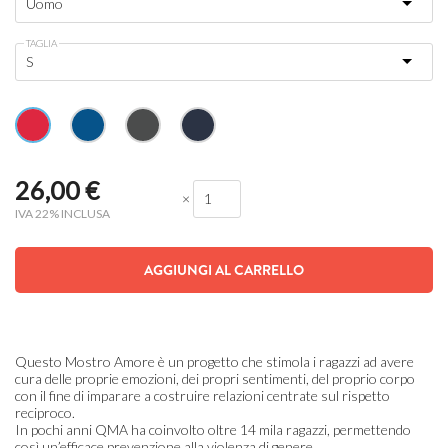
TAGLIA
26,00
€
×
IVA 22% INCLUSA
AGGIUNGI AL CARRELLO
Questo Mostro Amore è un progetto che stimola i ragazzi ad avere
cura delle proprie emozioni, dei propri sentimenti, del proprio corpo
con il fine di imparare a costruire relazioni centrate sul rispetto
reciproco.
In pochi anni QMA ha coinvolto oltre 14 mila ragazzi, permettendo
così un’efficace prevenzione alla violenza di genere.