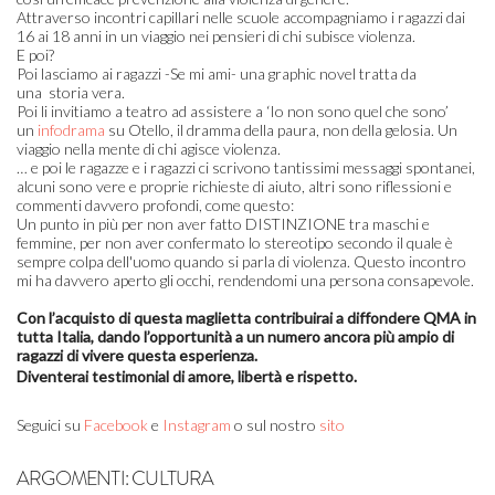
Attraverso incontri capillari nelle scuole accompagniamo i ragazzi dai
16 ai 18 anni in un viaggio nei pensieri di chi subisce violenza.
E poi?
Poi lasciamo ai ragazzi -Se mi ami- una graphic novel tratta da
una
storia vera.
Poi li invitiamo a teatro ad assistere a ‘Io non sono quel che sono’
un
infodrama
su Otello, il dramma della paura, non della gelosia. Un
viaggio nella mente di chi agisce violenza.
… e poi le ragazze e i ragazzi ci scrivono tantissimi messaggi spontanei,
alcuni sono vere e proprie richieste di aiuto, altri sono riflessioni e
commenti davvero profondi, come questo:
Un punto in più per non aver fatto DISTINZIONE tra maschi e
femmine, per non aver confermato lo stereotipo secondo il quale è
sempre colpa dell'uomo quando si parla di violenza. Questo incontro
mi ha davvero aperto gli occhi, rendendomi una persona consapevole.
Con l’acquisto di questa maglietta contribuirai a diffondere QMA in
tutta Italia, dando l’opportunità a un numero ancora più ampio di
ragazzi di vivere questa esperienza.
Diventerai testimonial di amore, libertà e rispetto.
Seguici su
Facebook
e
Instagram
o sul nostro
sito
ARGOMENTI:
CULTURA