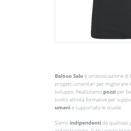
Balouo Salo
è un'associazione di b
progetti umanitari per migliorare le
sviluppo.
Realizziamo
pozzi
per fav
svolto attività formative per suppor
umani
e supportato le scuole.
Siamo
indipendenti
da qualsiasi 
organizzazione. Tutti i nostri prog