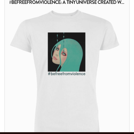
#BEFREEFROMVIOLENCE: A TINY UNIVERSE CREATED WITH EVERY TEARDROP