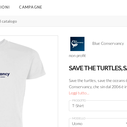
IONI
CAMPAGNE
Blue Conservancy
non profit
SAVE THE TURTLES, 
Save the turtles, save the oceans è
Conservancy, che sin dal 2006 è in 
Leggi tutto...
PRODOTTO
T-Shirt
MODELLO
Uomo