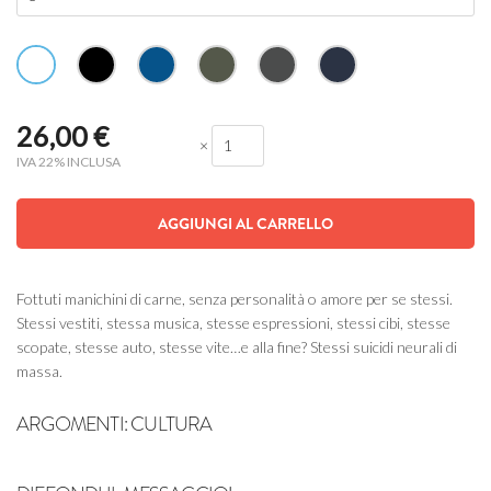
26,00
€
×
IVA 22% INCLUSA
AGGIUNGI AL CARRELLO
Fottuti manichini di carne, senza personalità o amore per se stessi.
Stessi vestiti, stessa musica, stesse espressioni, stessi cibi, stesse
scopate, stesse auto, stesse vite…e alla fine? Stessi suicidi neurali di
massa.
ARGOMENTI:
CULTURA