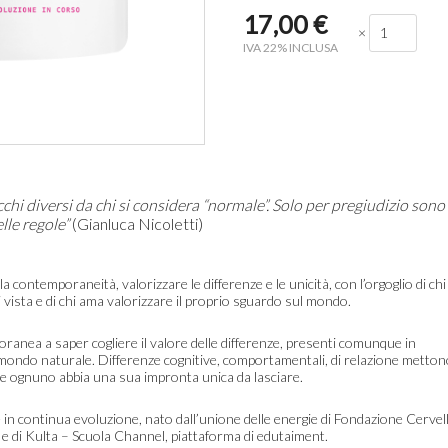
17,00
€
×
IVA 22% INCLUSA
occhi diversi da chi si considera “normale”.
Solo per pregiudizio sono
lle regole”
(Gianluca Nicoletti)
la contemporaneità, valorizzare le differenze e le unicità, con l’orgoglio di chi
 vista e di chi ama valorizzare il proprio sguardo sul mondo.
ranea a saper cogliere il valore delle differenze, presenti comunque in
l mondo naturale. Differenze cognitive, comportamentali, di relazione metto
ome ognuno abbia una sua impronta unica da lasciare.
 in continua evoluzione, nato dall’unione delle energie di Fondazione Cervell
i e di Kulta – Scuola Channel, piattaforma di edutaiment.