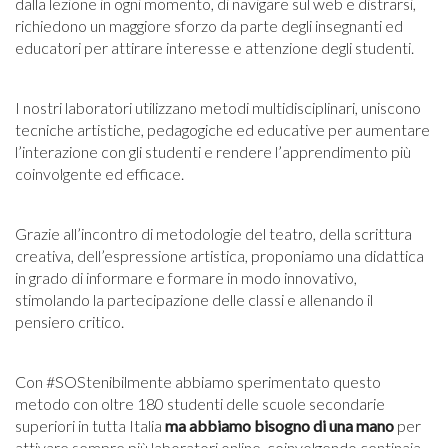
dalla lezione in ogni momento, di navigare sul web e distrarsi,
richiedono un
maggiore sforzo
da parte degli
insegnanti ed
educatori
per
attirare interesse e attenzione
degli studenti.
I nostri laboratori utilizzano metodi
multidisciplinari
, uniscono
tecniche
artistiche, pedagogiche ed educative
per
aumentare
l’interazione
con gli studenti e rendere l’apprendimento più
coinvolgente ed efficace.
Grazie all’incontro di metodologie del teatro, della scrittura
creativa, dell’espressione artistica, proponiamo una didattica
in grado di
informare e formare in modo innovativo,
stimolando la partecipazione delle classi e allenando il
pensiero critico
.
Con #SOStenibilmente abbiamo sperimentato questo
metodo con
oltre 180 studenti delle scuole secondarie
superiori
in tutta Italia
ma abbiamo bisogno di una mano
per
attivare sempre più laboratori online, coinvolgendo centinaia