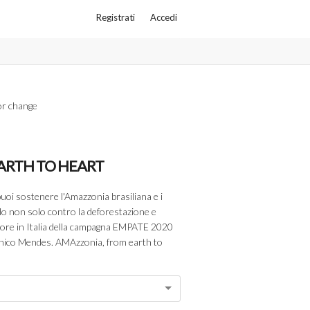
Registrati
Accedi
or change
ARTH TO HEART
uoi sostenere l'Amazzonia brasiliana e i
do non solo contro la deforestazione e
ore in Italia della campagna EMPATE 2020
i Chico Mendes. AMAzzonia, from earth to