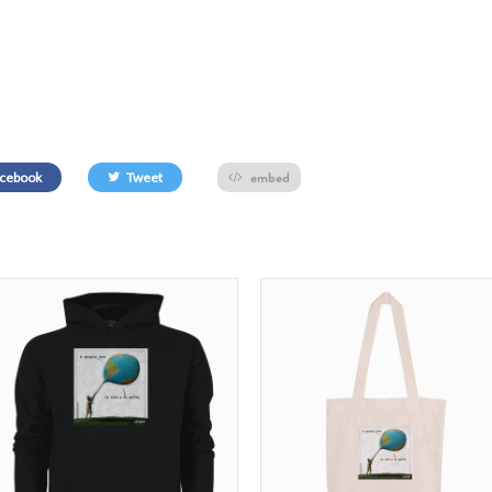
embed
cebook
Tweet