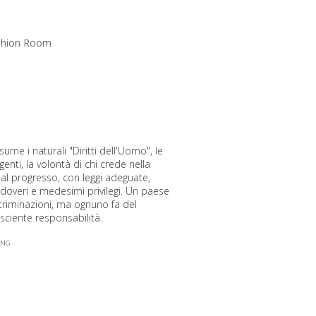
ashion Room
ssume i naturali "Diritti dell'Uomo", le
 genti, la volontà di chi crede nella
 al progresso, con leggi adeguate,
i doveri e medesimi privilegi. Un paese
criminazioni, ma ognuno fa del
sciente responsabilità.
ING