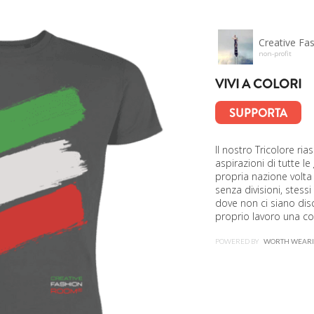
Creative F
non-profit
VIVI A COLORI
SUPPORTA
Il nostro Tricolore ria
aspirazioni di tutte le
propria nazione volta
senza divisioni, stess
dove non ci siano dis
proprio lavoro una co
POWERED BY
WORTH WEAR