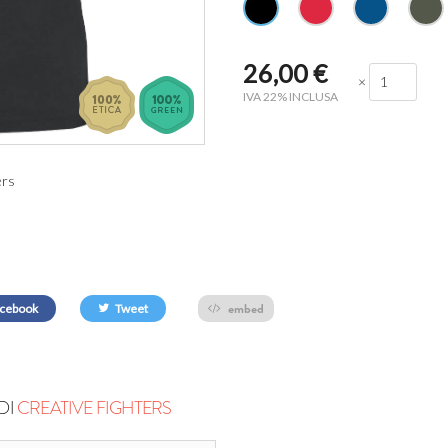
26,00
€
×
IVA 22% INCLUSA
ers
embed
cebook
Tweet
DI
CREATIVE FIGHTERS