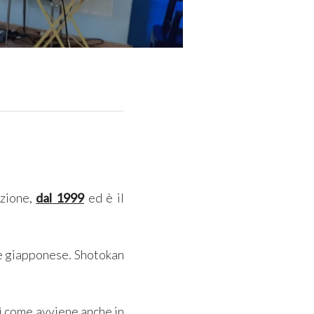
azione,
dal 1999
ed è il
le giapponese.
Shotokan
sì come avviene anche in