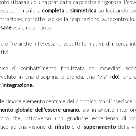
ento si basa su di una pratica fisica precisa e rigorosa. Pr
ressato in maniera
completa
e
simmetrica
, sollecitando co
entrazione, corretto uso della respirazione, autocontrollo
sane
assieme al nuoto.
le offre anche interessanti aspetti formativi, di ricerca i
tivi.
ca di combattimento finalizzata ad immediati scopi 
voluto in una disciplina profonda, una “via” (
do
), che 
d
integrazione.
le rimane elemento centrale della pratica, ma si inserisce 
mento globale dell’essere umano
, sia in ambito interio
avoro che, attraverso una graduale esperienza di co
nduce ad una visione di
rifiuto
e di
superamento
della v
.