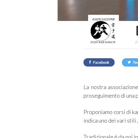
n
Facebook
Tw
La nostra associazion
proseguimento di una 
Proponiamo corsi di ka
indica uno dei vari stili ,
Tradizionale è da noi i