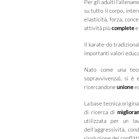
Per gli adulti l’allenam
su tutto il corpo, inte
elasticità, forza, conc
attività più
complete
e
Il karate-do tradiziona
importanti valori educa
Nato come una tecni
sopravvivenza), si è e
ricercandone
unione
e
La base tecnica origina
di ricerca di
migliora
utilizzata per un l
dell’aggressività, co
risoluzione dei conflitti