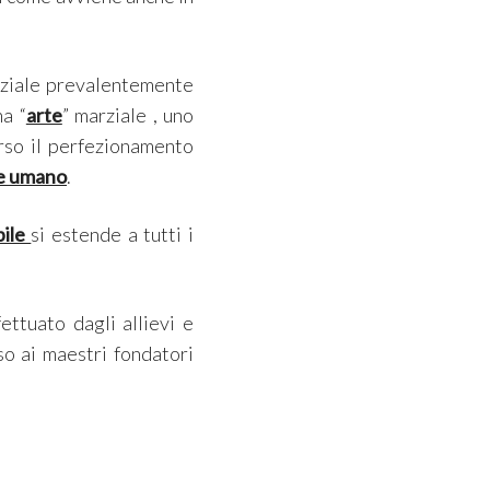
niziale prevalentemente
na “
arte
” marziale , uno
verso il perfezionamento
re umano
.
bile
si estende a tutti i
ettuato dagli allievi e
so ai maestri fondatori