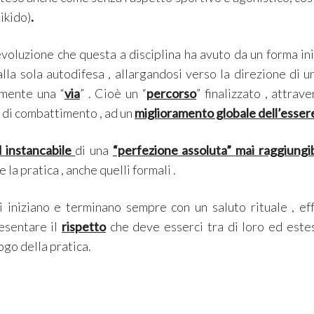
Aikido)
.
evoluzione che questa a disciplina ha avuto da un forma i
 alla sola autodifesa , allargandosi verso la direzione di u
almente una “
via
” . Cioè un “
percorso
” finalizzato , attra
e di combattimento , ad un
miglioramento globale dell’esse
d instancabile
di una
“perfezione assoluta” mai raggiungi
 la pratica , anche quelli formali .
 iniziano e terminano sempre con un saluto rituale , eff
resentare il
rispetto
che deve esserci tra di loro ed este
uogo della pratica.