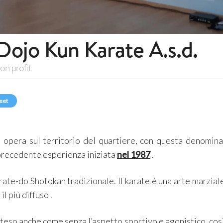
Dojo Kun Karate A.s.d.
on profit
eet
e opera sul territorio del quartiere, con questa denomin
precedente esperienza iniziata
nel 1987
.
rate-do Shotokan tradizionale.
Il karate è una arte marzia
 il più diffuso .
nteso anche come senza l’aspetto sportivo e agonistico, co