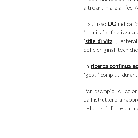
altre arti marziali (es. 
Il suffisso
DO
indica l’
“tecnica” e finalizzata
“
stile di vita
” , letter
delle originali tecnich
La
ricerca continua e
“gesti” compiuti durante
Per esempio le lezioni
dall’istruttore a rapp
della disciplina ed al l