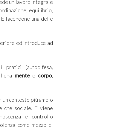
evede un lavoro integrale
ordinazione, equilibrio,
.
E facendone una delle
nteriore ed introduce ad
pratici (autodifesa,
allena
mente
e
corpo
,
in un contesto più ampio
re che sociale. E viene
noscenza e controllo
iolenza come mezzo di