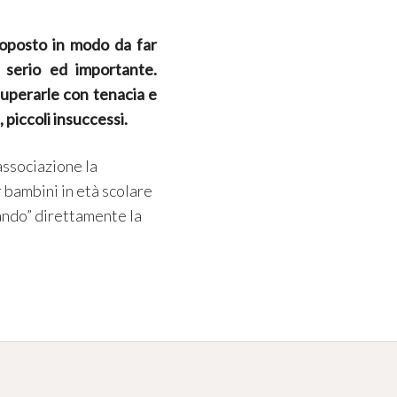
roposto in modo da far
serio ed importante.
superarle con tenacia e
 piccoli insuccessi.
associazione la
r bambini in età scolare
tando” direttamente la