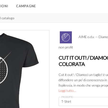
IONI
CAMPAGNE
AIME o.d.v. — Diamoc
non profit
CUT IT OUT! / DIAMOC
COLORATA
Cut it out! / Diamoci un taglio! è 
diffondere un po' di conoscenza in p
l'epilessia, in modo che venga pro
Leggi tutto...
PRODOTTO
T-Shirt