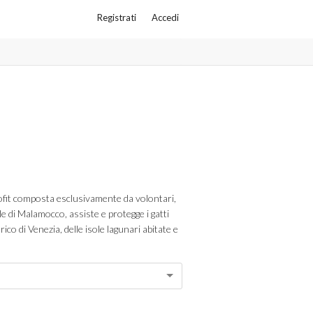
Registrati
Accedi
it composta esclusivamente da volontari,
le di Malamocco, assiste e protegge i gatti
rico di Venezia, delle isole lagunari abitate e