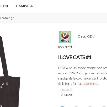
IONI
CAMPAGNE
Dingo ODV
non profit
I LOVE CATS #1
DINGO è un'associazione non prof
nata nel 1969, che gestisce il Gatti
randagi delle colonie del centro sto
della terraferma.
Leggi tutto...
PRODOTTO
Shopper