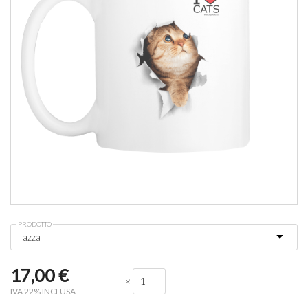
PRODOTTO
17,00
€
×
IVA 22% INCLUSA