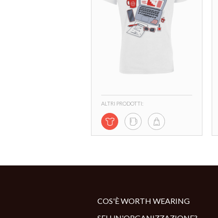
ALTRI PRODOTTI:
COS'È WORTH WEARING
SEI UN'ORGANIZZAZIONE?