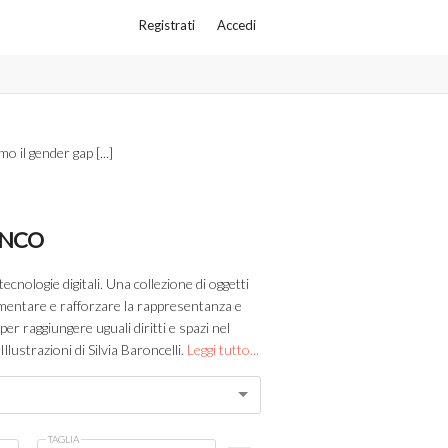
Registrati
Accedi
 il gender gap [...]
ANCO
tecnologie digitali. Una collezione di oggetti
mentare e rafforzare la rappresentanza e
per raggiungere uguali diritti e spazi nel
llustrazioni di Silvia Baroncelli.
Leggi tutto...
TAGLIA