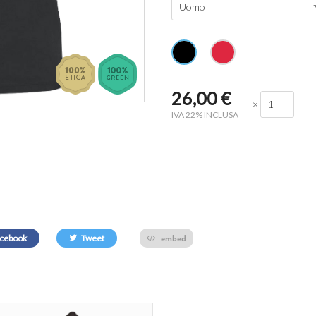
Uomo
26,00
€
×
IVA 22% INCLUSA
embed
cebook
Tweet