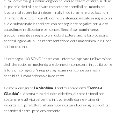
cura. Viceversa, gli uomini vengono educati ad essere centrati su di sé
e i propri obiettivi, a coltivare competenze spendibili nel mondo del
lavoro e ad essere forti e determinati. I ruoli di genere si collocano in
dinamiche di potere in cui alle donne è sistematicamente assegnato un
ruolo subordinato e ancellare, con conseguenze negative per la loro
autostima e realizzazione personale. Benché agli uomini venga
tradizionalmente assegnato un ruolo di potere, anche loro possono
sentirsi ingabbiati in una rappresentazione della mascolinità in cui non
si riconoscono.
La campagna "IO SONO" nasce con l'intento di operare un'inversione
degli stereotipi, permettendo alle donne di riconoscersi in qualità come
la forza, il coraggio e l'ingegno e agli uomini di riconoscersi nella
sensibilità, il romanticismo e la dolcezza.
Grazie ai disegni de
La Manfrina
, il centro antiviolenza
"Donne e
Giustizia"
di Ancona mira al duplice obiettivo, di raccolta fondi per
sostenere le attività del centro in favore delle donne vittime di
violenza, e di permettere ad una nuova cultura libera dagli stereotipi di
espandersi e farsi pensiero corrente.