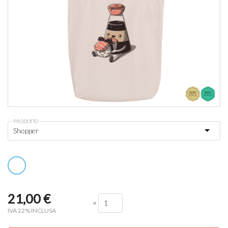
PRODOTTO
21,00
€
×
IVA 22% INCLUSA