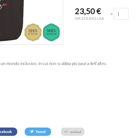
23,50
€
×
IVA 22% INCLUSA
n mondo inclusivo, in cui non si abbia più paura dell'altro.
embed
cebook
Tweet