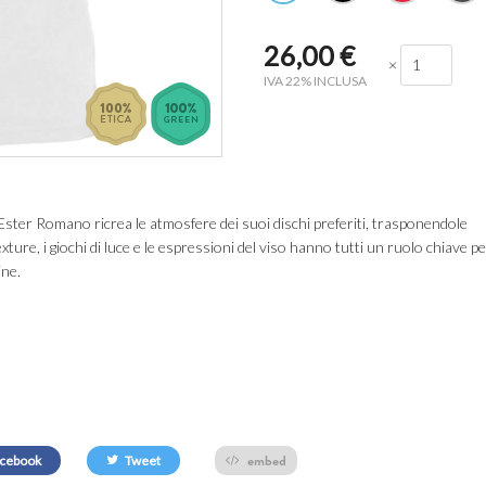
26,00
€
×
IVA 22% INCLUSA
 Ester Romano ricrea le atmosfere dei suoi dischi preferiti, trasponendole
exture, i giochi di luce e le espressioni del viso hanno tutti un ruolo chiave p
ine.
embed
cebook
Tweet